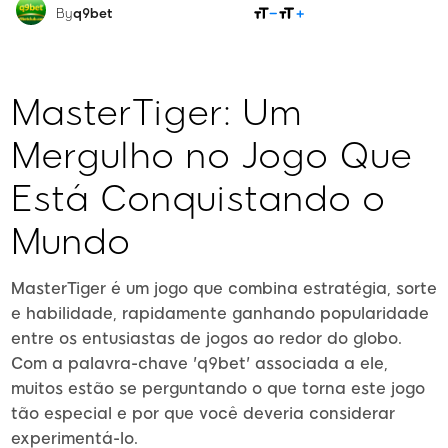
COMPARTILHAR
By
q9bet
MasterTiger: Um
Mergulho no Jogo Que
Está Conquistando o
Mundo
MasterTiger é um jogo que combina estratégia, sorte
e habilidade, rapidamente ganhando popularidade
entre os entusiastas de jogos ao redor do globo.
Com a palavra-chave 'q9bet' associada a ele,
muitos estão se perguntando o que torna este jogo
tão especial e por que você deveria considerar
experimentá-lo.