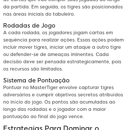
da partida. Em seguida, os tigres são posicionados
nas áreas iniciais do tabuleiro.
Rodadas de Jogo
A cada rodada, os jogadores jogam cartas em
sequência para realizar ações. Essas ações podem
incluir mover tigres, iniciar um ataque a outro tigre
ou defender-se de ameaças iminentes. Cada
decisão deve ser pensada estrategicamente, pois
os recursos são limitados.
Sistema de Pontuação
Pontuar no MasterTiger envolve capturar tigres
adversários e cumprir objetivos secretos atribuídos
no início do jogo. Os pontos são acumulados ao
longo das rodadas e o jogador com a maior
pontuação ao final do jogo vence.
Estrategias Para Dominar o