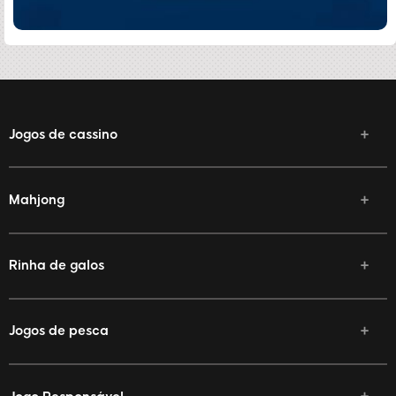
Jogos de cassino
Mahjong
Rinha de galos
Jogos de pesca