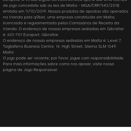
de jogo concedida sob as leis de Malta - MGA/CRP/543/2018
emitida em 11/10/2019. Nossos produtos de apostas são operados
na Irlanda pela q9bet, uma empresa constituída em Malta,
licenciada e regulamentada pelos Comissários de Receita da
Irlanda. O endereço de nossas empresas sediadas em Gibraltar
é: 601-701 Europort, Gibraltar.
O endereço de nossas empresas sediadas em Malta é: Level 7,
Tagliaferro Business Centre, 14, High Street, Sliema SLM 1549,
Malta
O jogo pode ser viciante; por favor, jogue com responsabilidade.
Para mais informações sobre como nos apoiar, visite nossa
página de Jogo Responsável.