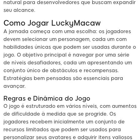
natural para desenvolvedores que buscam expandir
seu alcance.
Como Jogar LuckyMacaw
A jornada começa com uma escolha: os jogadores
devem selecionar um personagem, cada um com
habilidades únicas que podem ser usadas durante o
jogo. O objetivo principal é navegar por uma série
de níveis desafiadores, cada um apresentando um
conjunto único de obstáculos e recompensas.
Estratégias bem pensadas são essenciais para
avançar.
Regras e Dinâmica do Jogo
O jogo é estruturado em vários níveis, com aumentos
de dificuldade à medida que se progride. Os
jogadores recebem inicialmente um conjunto de
recursos limitados que podem ser usados para
personalizar seus avatares e adquirir itens valiosos