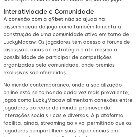
Interatividade e Comunidade
A conexão com a
q9bet
não só ajuda na
disseminação do jogo como também fomenta a
construção de uma comunidade ativa em torno de
LuckyMacaw. Os jogadores têm acesso a fóruns de
discussão, dicas de estratégia e até mesmo a
possibilidade de participar de competições
organizadas pela comunidade, onde prêmios
exclusivos são oferecidos.
No mundo contemporâneo, onde a socialização
online está se tornando cada vez mais prevalente,
jogos como LuckyMacaw alimentam conexões entre
jogadores ao redor do mundo, promovendo
interações sociais ricas e diversas. A plataforma
facilita, ainda, streaming ao vivo, permitindo que os
jogadores compartilhem suas experiências em