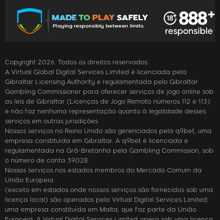
Copyright 2026. Todos os direitos reservados.
A Virtual Global Digital Services Limited é licenciada pela
Gibraltar Licensing Authority e regulamentada pelo Gibraltar
Gambling Commissioner para oferecer serviços de jogo online sob
as leis de Gibraltar (Licenças de Jogo Remoto números 112 e 113)
e não faz nenhuma representação quanto à legalidade desses
serviços em outras jurisdições.
Nossos serviços no Reino Unido são gerenciados pela q9bet, uma
empresa constituída em Gibraltar. A q9bet é licenciada e
regulamentada na Grã-Bretanha pela Gambling Commission, sob
o número de conta 39028.
Nossos serviços nos estados membros do Mercado Comum da
União Europeia
(exceto em estados onde nossos serviços são fornecidos sob uma
licença local) são operados pela Virtual Digital Services Limited,
uma empresa constituída em Malta, que faz parte da União
Europeia. A Virtual Digital Services Limited opera sob uma licença