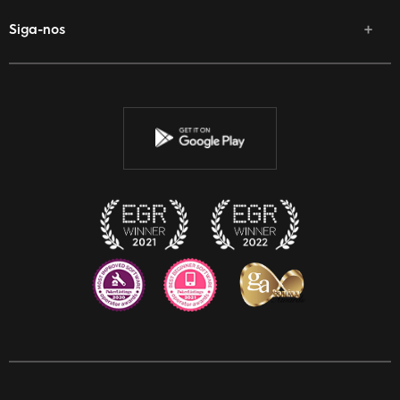
Siga-nos
Facebook
Twitter
YouTube
Instagram
Discord
Twitch
Reddit