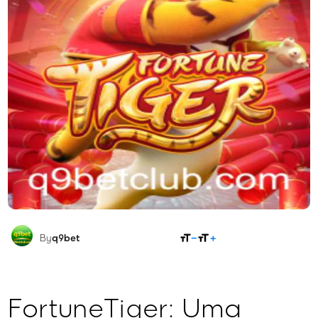
COMPARTILHAR
By
q9bet
FortuneTiger: Uma