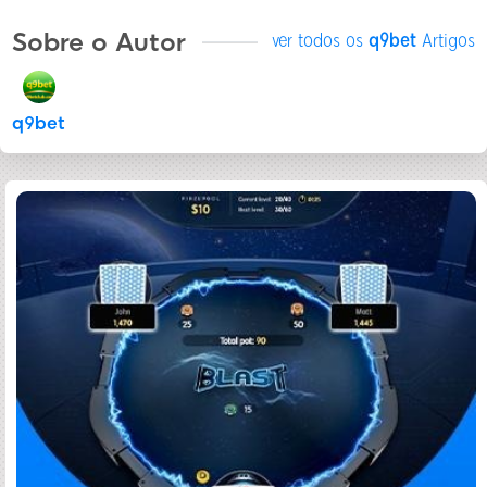
Sobre o Autor
ver todos os
q9bet
Artigos
q9bet