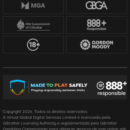
Copyright 2026. Todos os direitos reservados.
A Virtual Global Digital Services Limited é licenciada pela
Gibraltar Licensing Authority e regulamentada pelo Gibraltar
Gambling Commissioner para oferecer serviços de jogo online sob