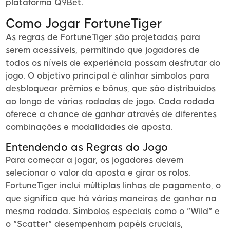
plataforma Q9Bet.
Como Jogar FortuneTiger
As regras de FortuneTiger são projetadas para
serem acessíveis, permitindo que jogadores de
todos os níveis de experiência possam desfrutar do
jogo. O objetivo principal é alinhar símbolos para
desbloquear prêmios e bônus, que são distribuídos
ao longo de várias rodadas de jogo. Cada rodada
oferece a chance de ganhar através de diferentes
combinações e modalidades de aposta.
Entendendo as Regras do Jogo
Para começar a jogar, os jogadores devem
selecionar o valor da aposta e girar os rolos.
FortuneTiger inclui múltiplas linhas de pagamento, o
que significa que há várias maneiras de ganhar na
mesma rodada. Símbolos especiais como o "Wild" e
o "Scatter" desempenham papéis cruciais,