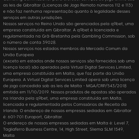
as leis de Gibraltar (Licenças de Jogo Remoto números 112 e 113)
e não faz nenhuma representação quanto à legalidade desses
serviços em outras jurisdições.
Nossos serviços no Reino Unido são gerenciados pela q9bet, uma
empresa constituída em Gibraltar. A q9bet é licenciada e
regulamentada na Grã-Bretanha pela Gambling Commission, sob
o número de conta 39028.
Nossos serviços nos estados membros do Mercado Comum da
União Europeia
(exceto em estados onde nossos serviços são fornecidos sob uma
licença local) são operados pela Virtual Digital Services Limited,
uma empresa constituída em Malta, que faz parte da União
Europeia. A Virtual Digital Services Limited opera sob uma licença
de jogo concedida sob as leis de Malta - MGA/CRP/543/2018
emitida em 11/10/2019. Nossos produtos de apostas são operados
na Irlanda pela q9bet, uma empresa constituída em Malta,
licenciada e regulamentada pelos Comissários de Receita da
Irlanda. O endereço de nossas empresas sediadas em Gibraltar
é: 601-701 Europort, Gibraltar.
O endereço de nossas empresas sediadas em Malta é: Level 7,
Tagliaferro Business Centre, 14, High Street, Sliema SLM 1549,
Malta