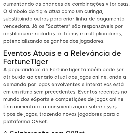
aumentando as chances de combinações vitoriosas.
O símbolo do tigre atua como um curinga,
substituindo outros para criar linha de pagamento
vencedora. Já os "Scatters" são responsáveis por
desbloquear rodadas de bônus e multiplicadores,
potencializando os ganhos dos jogadores.
Eventos Atuais e a Relevância de
FortuneTiger
A popularidade de FortuneTiger também pode ser
atribuída ao cenário atual dos jogos online, onde a
demanda por jogos envolventes e interativos está
em um ritmo sem precedentes. Eventos recentes no
mundo dos eSports e competições de jogos online
têm aumentado a conscientização sobre esses
tipos de jogos, trazendo novos jogadores para a
plataforma Q9Bet.