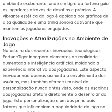
ambiente exuberante, onde um tigre da fortuna guia
os jogadores através de desafios e prêmios. A
vibrante estética do jogo é apoiada por gráficos de
alta qualidade e uma trilha sonora cativante que
mantém os jogadores engajados.
Inovações e Atualizações no Ambiente de
Jogo
Na esteira das recentes inovações tecnológicas,
FortuneTiger incorpora elementos de realidade
aumentada e inteligência artificial, moldando a
experiência interativa dos jogadores. Este aspecto
inovador não apenas aumenta o envolvimento dos
usuários, mas também oferece um nível de
personalização nunca antes visto, onde as escolhas
dos jogadores afetam diretamente o desenrolar do
jogo. Esta personalização é um dos principais
fatores que influenciam a popularidade do jogo na