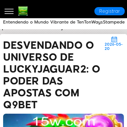
Registrar
Entendendo o Mundo Vibrante de TenTonWaysStampede
q9bet
Manchetes de Hoje
Desvendando o Univers
DESVENDANDO O
2026-05-
20
UNIVERSO DE
LUCKYJAGUAR2: O
PODER DAS
APOSTAS COM
Q9BET