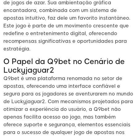
de jogos de azar. Sua ambientação gráfica
encantadora, combinada com um sistema de
apostas intuitivo, faz dele um favorito instantâneo.
Este jogo é parte de um movimento crescente que
redefine o entretenimento digital, oferecendo
recompensas significativas e oportunidades para
estratégia.
O Papel da Q9bet no Cenário de
Luckyjaguar2
Q9bet é uma plataforma renomada no setor de
apostas, oferecendo uma interface confiável e
segura para os jogadores se aventurarem no mundo
de Luckyjaguar2. Com mecanismos projetados para
otimizar a experiência do usuário, a Q9bet não
apenas facilita acesso ao jogo, mas também
oferece suporte e segurança, elementos essenciais
para o sucesso de qualquer jogo de apostas nos