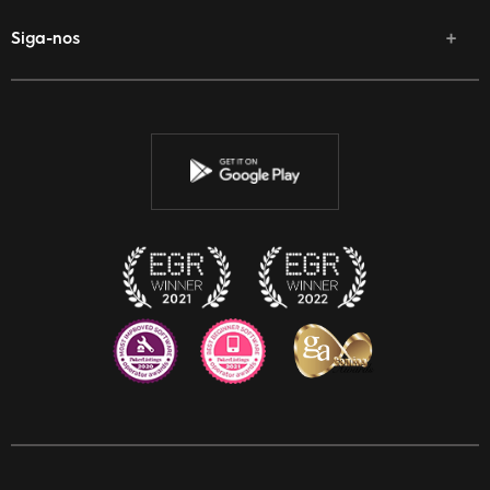
Siga-nos
Facebook
Twitter
YouTube
Instagram
Discord
Twitch
Reddit