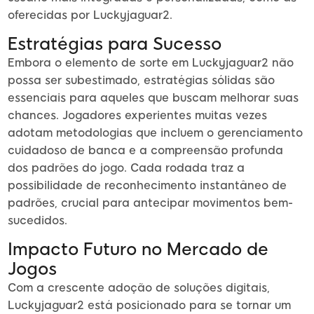
oferecidas por Luckyjaguar2.
Estratégias para Sucesso
Embora o elemento de sorte em Luckyjaguar2 não
possa ser subestimado, estratégias sólidas são
essenciais para aqueles que buscam melhorar suas
chances. Jogadores experientes muitas vezes
adotam metodologias que incluem o gerenciamento
cuidadoso de banca e a compreensão profunda
dos padrões do jogo. Cada rodada traz a
possibilidade de reconhecimento instantâneo de
padrões, crucial para antecipar movimentos bem-
sucedidos.
Impacto Futuro no Mercado de
Jogos
Com a crescente adoção de soluções digitais,
Luckyjaguar2 está posicionado para se tornar um