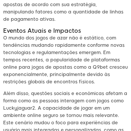
apostas de acordo com sua estratégia,
manipulando fatores como a quantidade de linhas
de pagamento ativas.
Eventos Atuais e Impactos
O mundo dos jogos de azar não é estático, com
tendências mudando rapidamente conforme novas
tecnologias e regulamentações emergem. Em
tempos recentes, a popularidade de plataformas
online para jogos de apostas como a Q9bet cresceu
exponencialmente, principalmente devido às
restrições globais de encontros físicos.
Além disso, questões sociais e econômicas afetam a
forma como as pessoas interagem com jogos como
Luckyjaguar2. A capacidade de jogar em um
ambiente online seguro se tornou mais relevante.
Este cenário mudou o foco para experiências de
usuário mais integradas e personalizadas, como as