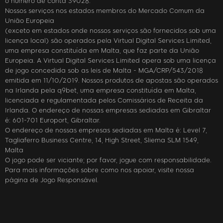
o número de conta 39028.
Nossos serviços nos estados membros do Mercado Comum da
União Europeia
(exceto em estados onde nossos serviços são fornecidos sob uma
licença local) são operados pela Virtual Digital Services Limited,
uma empresa constituída em Malta, que faz parte da União
Europeia. A Virtual Digital Services Limited opera sob uma licença
de jogo concedida sob as leis de Malta - MGA/CRP/543/2018
emitida em 11/10/2019. Nossos produtos de apostas são operados
na Irlanda pela q9bet, uma empresa constituída em Malta,
licenciada e regulamentada pelos Comissários de Receita da
Irlanda. O endereço de nossas empresas sediadas em Gibraltar
é: 601-701 Europort, Gibraltar.
O endereço de nossas empresas sediadas em Malta é: Level 7,
Tagliaferro Business Centre, 14, High Street, Sliema SLM 1549,
Malta
O jogo pode ser viciante; por favor, jogue com responsabilidade.
Para mais informações sobre como nos apoiar, visite nossa
página de Jogo Responsável.