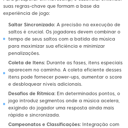
suas regras-chave que formam a base da
experiência de jogo:
Saltar Sincronizado:
A precisão na execução de
saltos é crucial. Os jogadores devem combinar o
tempo de seus saltos com a batida da música
para maximizar sua eficiência e minimizar
penalizações.
Coleta de Itens:
Durante as fases, itens especiais
aparecem no caminho. A coleta eficiente desses
itens pode fornecer power-ups, aumentar o score
e desbloquear níveis adicionais.
Desafios de Rítmica:
Em determinados pontos, o
jogo introduz segmentos onde a música acelera,
exigindo do jogador uma resposta ainda mais
rápida e sincronizada.
Campeonatos e Classificações:
Integração com