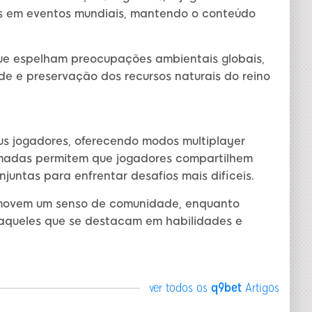
as em eventos mundiais, mantendo o conteúdo
ue espelham preocupações ambientais globais,
e e preservação dos recursos naturais do reino
us jogadores, oferecendo modos multiplayer
ormadas permitem que jogadores compartilhem
juntas para enfrentar desafios mais difíceis.
omovem um senso de comunidade, enquanto
 aqueles que se destacam em habilidades e
ver todos os
q9bet
Artigos