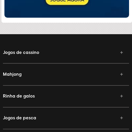
Jogos de cassino
Mahjong
Rinha de galos
Jogos de pesca