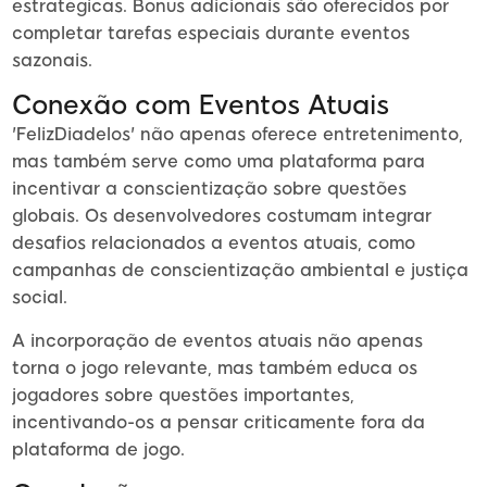
estratégicas. Bônus adicionais são oferecidos por
completar tarefas especiais durante eventos
sazonais.
Conexão com Eventos Atuais
'FelizDiadelos' não apenas oferece entretenimento,
mas também serve como uma plataforma para
incentivar a conscientização sobre questões
globais. Os desenvolvedores costumam integrar
desafios relacionados a eventos atuais, como
campanhas de conscientização ambiental e justiça
social.
A incorporação de eventos atuais não apenas
torna o jogo relevante, mas também educa os
jogadores sobre questões importantes,
incentivando-os a pensar criticamente fora da
plataforma de jogo.