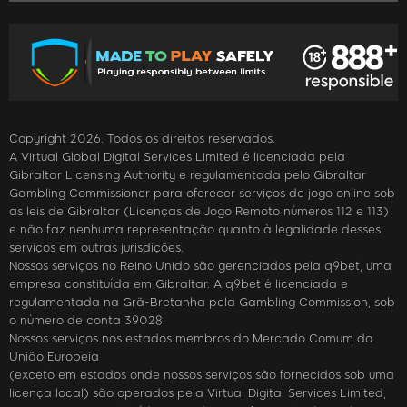
Copyright 2026. Todos os direitos reservados.
A Virtual Global Digital Services Limited é licenciada pela
Gibraltar Licensing Authority e regulamentada pelo Gibraltar
Gambling Commissioner para oferecer serviços de jogo online sob
as leis de Gibraltar (Licenças de Jogo Remoto números 112 e 113)
e não faz nenhuma representação quanto à legalidade desses
serviços em outras jurisdições.
Nossos serviços no Reino Unido são gerenciados pela q9bet, uma
empresa constituída em Gibraltar. A q9bet é licenciada e
regulamentada na Grã-Bretanha pela Gambling Commission, sob
o número de conta 39028.
Nossos serviços nos estados membros do Mercado Comum da
União Europeia
(exceto em estados onde nossos serviços são fornecidos sob uma
licença local) são operados pela Virtual Digital Services Limited,