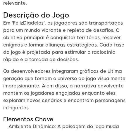
relevante.
Descrição do Jogo
Em 'FelizDiadelos', os jogadores são transportados
para um mundo vibrante e repleto de desafios. O
objetivo principal é conquistar territórios, resolver
enigmas e formar alianças estratégicas. Cada fase
do jogo é projetada para estimular o raciocínio
rápido e a tomada de decisões.
Os desenvolvedores integraram gráficos de última
geração que tornam o universo do jogo visualmente
impressionante. Além disso, a narrativa envolvente
mantém os jogadores engajados enquanto eles
exploram novos cenários e encontram personagens
intrigantes.
Elementos Chave
Ambiente Dinâmico: A paisagem do jogo muda