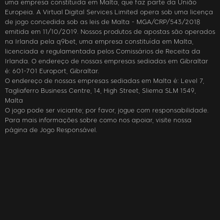
uma empresa constituída em Malta, que faz parte da União
Europeia. A Virtual Digital Services Limited opera sob uma licença
de jogo concedida sob as leis de Malta - MGA/CRP/543/2018
emitida em 11/10/2019. Nossos produtos de apostas são operados
na Irlanda pela q9bet, uma empresa constituída em Malta,
licenciada e regulamentada pelos Comissários de Receita da
Irlanda. O endereço de nossas empresas sediadas em Gibraltar
é: 601-701 Europort, Gibraltar.
O endereço de nossas empresas sediadas em Malta é: Level 7,
Tagliaferro Business Centre, 14, High Street, Sliema SLM 1549,
Malta
O jogo pode ser viciante; por favor, jogue com responsabilidade.
Para mais informações sobre como nos apoiar, visite nossa
página de Jogo Responsável.