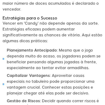
maior número de doces acumulados é declarado o
vencedor.
Estratégias para o Sucesso
Vencer em 'Candy' não depende apenas da sorte.
Estratégias eficazes podem aumentar
significativamente as chances de vitória. Aqui estão
algumas dicas práticas:
Planejamento Antecipado
: Mesmo que o jogo
dependa muito do acaso, os jogadores podem se
beneficiar pensando algumas jogadas à frente,
especialmente ao tentar evitar armadilhas.
Capitalizar Vantagens
: Aproveitar casas
especiais no tabuleiro pode proporcionar uma
vantagem crucial. Conhecer estas posições e
planejar chegar até elas pode ser decisivo.
Gestão de Riscos
: Decidir quando correr riscos é