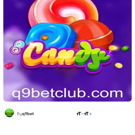
COMPARTILHAR
By
q9bet