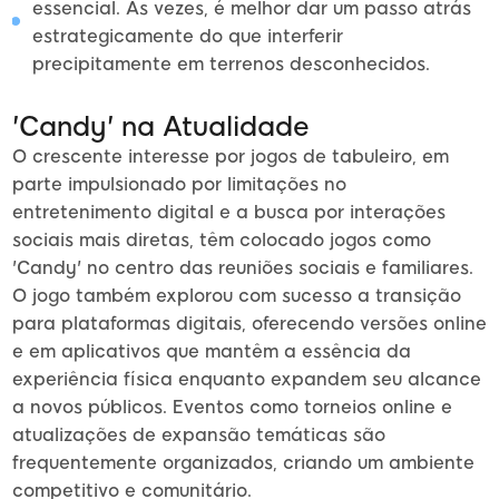
essencial. Às vezes, é melhor dar um passo atrás
estrategicamente do que interferir
precipitamente em terrenos desconhecidos.
'Candy' na Atualidade
O crescente interesse por jogos de tabuleiro, em
parte impulsionado por limitações no
entretenimento digital e a busca por interações
sociais mais diretas, têm colocado jogos como
'Candy' no centro das reuniões sociais e familiares.
O jogo também explorou com sucesso a transição
para plataformas digitais, oferecendo versões online
e em aplicativos que mantêm a essência da
experiência física enquanto expandem seu alcance
a novos públicos. Eventos como torneios online e
atualizações de expansão temáticas são
frequentemente organizados, criando um ambiente
competitivo e comunitário.