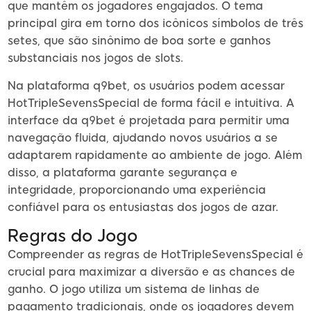
que mantêm os jogadores engajados. O tema
principal gira em torno dos icônicos símbolos de três
setes, que são sinônimo de boa sorte e ganhos
substanciais nos jogos de slots.
Na plataforma q9bet, os usuários podem acessar
HotTripleSevensSpecial de forma fácil e intuitiva. A
interface da q9bet é projetada para permitir uma
navegação fluida, ajudando novos usuários a se
adaptarem rapidamente ao ambiente de jogo. Além
disso, a plataforma garante segurança e
integridade, proporcionando uma experiência
confiável para os entusiastas dos jogos de azar.
Regras do Jogo
Compreender as regras de HotTripleSevensSpecial é
crucial para maximizar a diversão e as chances de
ganho. O jogo utiliza um sistema de linhas de
pagamento tradicionais, onde os jogadores devem