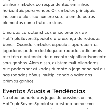
alinhar símbolos correspondentes em linhas
horizontais para vencer. Os símbolos principais
incluem o clássico número sete, além de outros
elementos como frutas e sinos.
Uma das características emocionantes de
HotTripleSevensSpecial é a presença de rodadas
bônus. Quando símbolos especiais aparecem, os
jogadores podem desbloquear rodadas adicionais
que têm o potencial de aumentar significativamente
seus ganhos. Além disso, existem multiplicadores
que podem ser ativados durante o jogo principal ou
nas rodadas bônus, multiplicando o valor dos
prêmios ganhos.
Eventos Atuais e Tendências
No atual cenário dos jogos de cassinos online,
HotTripleSevensSpecial se destaca como uma