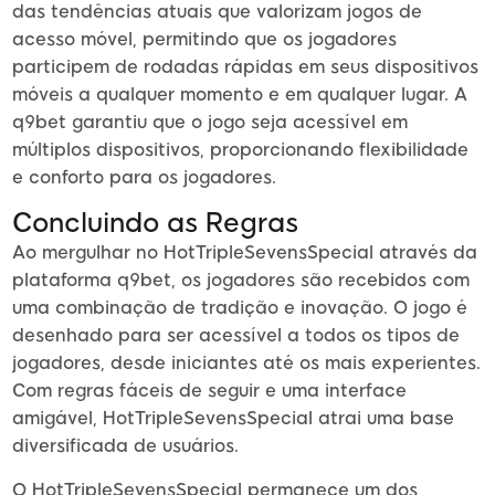
das tendências atuais que valorizam jogos de
acesso móvel, permitindo que os jogadores
participem de rodadas rápidas em seus dispositivos
móveis a qualquer momento e em qualquer lugar. A
q9bet garantiu que o jogo seja acessível em
múltiplos dispositivos, proporcionando flexibilidade
e conforto para os jogadores.
Concluindo as Regras
Ao mergulhar no HotTripleSevensSpecial através da
plataforma q9bet, os jogadores são recebidos com
uma combinação de tradição e inovação. O jogo é
desenhado para ser acessível a todos os tipos de
jogadores, desde iniciantes até os mais experientes.
Com regras fáceis de seguir e uma interface
amigável, HotTripleSevensSpecial atrai uma base
diversificada de usuários.
O HotTripleSevensSpecial permanece um dos