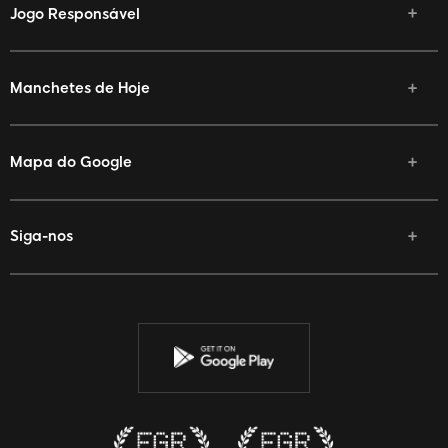
Jogo Responsável
Manchetes de Hoje
Mapa do Google
Siga-nos
Facebook
Twitter
YouTube
Instagram
Discord
Twitch
Reddit