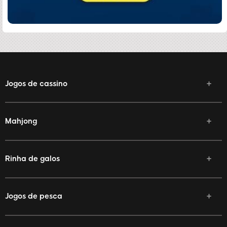
Jogos de cassino
Mahjong
Rinha de galos
Jogos de pesca