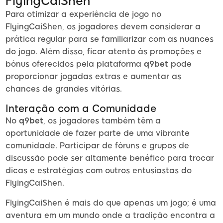
FlyingCaiShen
Para otimizar a experiência de jogo no
FlyingCaiShen, os jogadores devem considerar a
prática regular para se familiarizar com as nuances
do jogo. Além disso, ficar atento às promoções e
bônus oferecidos pela plataforma
q9bet
pode
proporcionar jogadas extras e aumentar as
chances de grandes vitórias.
Interação com a Comunidade
No
q9bet
, os jogadores também têm a
oportunidade de fazer parte de uma vibrante
comunidade. Participar de fóruns e grupos de
discussão pode ser altamente benéfico para trocar
dicas e estratégias com outros entusiastas do
FlyingCaiShen.
FlyingCaiShen é mais do que apenas um jogo; é uma
aventura em um mundo onde a tradição encontra a