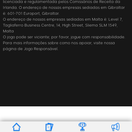
licenciada e regulamentada pelos Comissários de Receita da
Irlanda. O endereço de nossas empresas sediadas em Gibraltar
é: 601-701 Europort, Gibraltar.
O endereço de nossas empresas sediadas em Malta é: Level 7,
Tagliaferro Business Centre, 14, High Street, Sliema SLM 1549,
Malta
O jogo pode ser viciante; por favor, jogue com responsabilidade.
Para mais informações sobre como nos apoiar, visite nossa
página de Jogo Responsável.