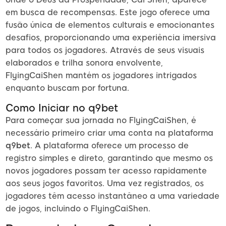
em busca de recompensas. Este jogo oferece uma
fusão única de elementos culturais e emocionantes
desafios, proporcionando uma experiência imersiva
para todos os jogadores. Através de seus visuais
elaborados e trilha sonora envolvente,
FlyingCaiShen mantém os jogadores intrigados
enquanto buscam por fortuna.
Como Iniciar no q9bet
Para começar sua jornada no FlyingCaiShen, é
necessário primeiro criar uma conta na plataforma
q9bet
. A plataforma oferece um processo de
registro simples e direto, garantindo que mesmo os
novos jogadores possam ter acesso rapidamente
aos seus jogos favoritos. Uma vez registrados, os
jogadores têm acesso instantâneo a uma variedade
de jogos, incluindo o FlyingCaiShen.