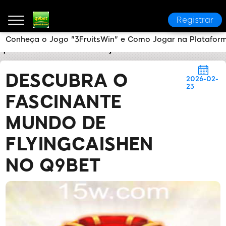
Registrar
Conheça o Jogo "3FruitsWin" e Como Jogar na Platafor
q9bet
Manchetes de Hoje
Descubra o Fascinante
DESCUBRA O
2026-02-
23
FASCINANTE
MUNDO DE
FLYINGCAISHEN
NO Q9BET