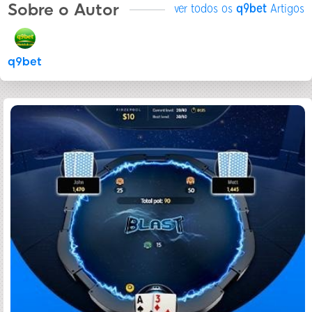
Sobre o Autor
ver todos os
q9bet
Artigos
q9bet