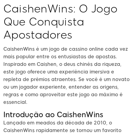
CaishenWins: O Jogo
Que Conquista
Apostadores
CaishenWins é um jogo de cassino online cada vez
mais popular entre os entusiastas de apostas.
Inspirado em Caishen, o deus chinês da riqueza,
este jogo oferece uma experiência imersiva e
repleta de prêmios atraentes. Se você é um novato
ou um jogador experiente, entender as origens,
regras e como aproveitar este jogo ao máximo é
essencial.
Introdução ao CaishenWins
Lançado em meados da década de 2010, o
CaishenWins rapidamente se tornou um favorito