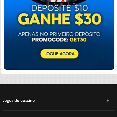
Jogos de cassino