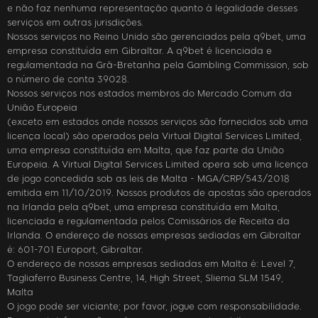
e não faz nenhuma representação quanto à legalidade desses
serviços em outras jurisdições.
Nossos serviços no Reino Unido são gerenciados pela q9bet, uma
empresa constituída em Gibraltar. A q9bet é licenciada e
regulamentada na Grã-Bretanha pela Gambling Commission, sob
o número de conta 39028.
Nossos serviços nos estados membros do Mercado Comum da
União Europeia
(exceto em estados onde nossos serviços são fornecidos sob uma
licença local) são operados pela Virtual Digital Services Limited,
uma empresa constituída em Malta, que faz parte da União
Europeia. A Virtual Digital Services Limited opera sob uma licença
de jogo concedida sob as leis de Malta - MGA/CRP/543/2018
emitida em 11/10/2019. Nossos produtos de apostas são operados
na Irlanda pela q9bet, uma empresa constituída em Malta,
licenciada e regulamentada pelos Comissários de Receita da
Irlanda. O endereço de nossas empresas sediadas em Gibraltar
é: 601-701 Europort, Gibraltar.
O endereço de nossas empresas sediadas em Malta é: Level 7,
Tagliaferro Business Centre, 14, High Street, Sliema SLM 1549,
Malta
O jogo pode ser viciante; por favor, jogue com responsabilidade.