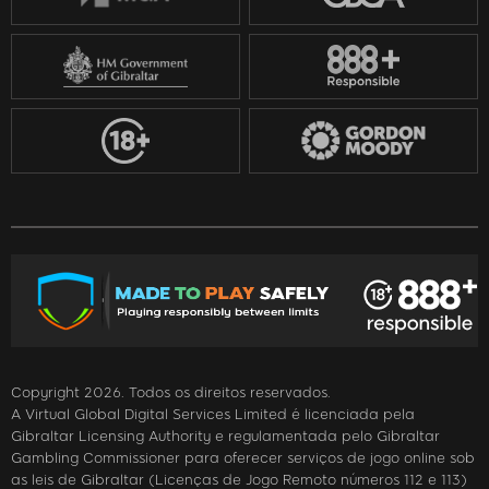
Copyright 2026. Todos os direitos reservados.
A Virtual Global Digital Services Limited é licenciada pela
Gibraltar Licensing Authority e regulamentada pelo Gibraltar
Gambling Commissioner para oferecer serviços de jogo online sob
as leis de Gibraltar (Licenças de Jogo Remoto números 112 e 113)