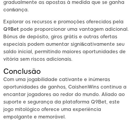
gradualmente as apostas à medida que se ganha
conﬁança.
Explorar os recursos e promoções oferecidos pela
Q9Bet
pode proporcionar uma vantagem adicional.
Bônus de depósito, giros grátis e outras ofertas
especiais podem aumentar signiﬁcativamente seu
saldo inicial, permitindo maiores oportunidades de
vitória sem riscos adicionais.
Conclusão
Com uma jogabilidade cativante e inúmeras
oportunidades de ganhos, CaishenWins continua a
encantar jogadores ao redor do mundo. Aliado ao
suporte e segurança da plataforma Q9Bet, este
jogo mitológico oferece uma experiência
empolgante e memorável.