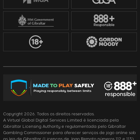
Copyright 2026. Todos os direitos reservados.
A Virtual Global Digital Services Limited é licenciada pela
Gibraltar Licensing Authority e regulamentada pelo Gibraltar
Gambling Commissioner para oferecer serviços de jogo online sob
as leis de Gibraltar (Licenças de Jogo Remoto números 112 e 113)