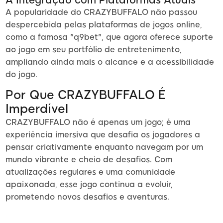
A Integração com Plataformas Atuais
A popularidade do CRAZYBUFFALO não passou
despercebida pelas plataformas de jogos online,
como a famosa "q9bet", que agora oferece suporte
ao jogo em seu portfólio de entretenimento,
ampliando ainda mais o alcance e a acessibilidade
do jogo.
Por Que CRAZYBUFFALO É
Imperdível
CRAZYBUFFALO não é apenas um jogo; é uma
experiência imersiva que desafia os jogadores a
pensar criativamente enquanto navegam por um
mundo vibrante e cheio de desafios. Com
atualizações regulares e uma comunidade
apaixonada, esse jogo continua a evoluir,
prometendo novos desafios e aventuras.